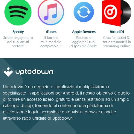
Spotify
iTunes
Apple Devices
VirtualDJ
Streaming gratuito
Il lettore
Gestisci e
Crea fantastici DJ
dei tuoi artisti
multimediale
aggiorna i tuoi
set e trasmettili in
preferiti
completo e il
dispositivi Apple
streaming online
marketplace
online di Apple
Uptodown è un negozio di applicazioni multipiattaforma
specializzato in applicazioni per Android. Il nostro obiettivo è quello
di fornire un accesso libero, gratuito e senza restrizioni ad un ampio
catalogo di app, fornendo al contempo una piattaforma di
distribuzione legale accessibile da qualsiasi browser e anche
attraverso l'app ufficiale di Uptodown.