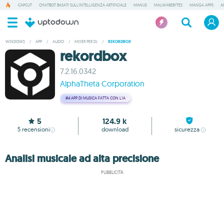
CAPCUT
CHATBOT BASATI SULL'INTELLIGENZA ARTIFICIALE
MANUS
MALWAREBYTES
MANGA APPS
A
WINDOWS
/
APP
/
AUDIO
/
MIXER PER DJ
/
REKORDBOX
rekordbox
7.2.16.0342
AlphaTheta Corporation
#4
APP DI MUSICA FATTA CON L'IA
5
124.9 k
5
recensioni
download
sicurezza
Analisi musicale ad alta precisione
PUBBLICITÀ