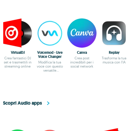
VirtualDJ
Voicemod - Live
Canva
Replay
Voice Changer
Crea fantastici DJ
Crea post
Trasforma la tua
set e trasmettili in
Modifica la tua
incredibili per i
musica con l'IA
streaming online
voce con questo
social network
versatile
modificatore
Scopri Audio apps