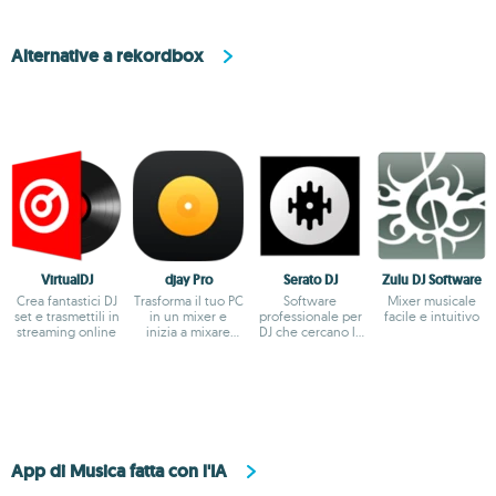
Alternative a rekordbox
VirtualDJ
djay Pro
Serato DJ
Zulu DJ Software
Crea fantastici DJ
Trasforma il tuo PC
Software
Mixer musicale
set e trasmettili in
in un mixer e
professionale per
facile e intuitivo
streaming online
inizia a mixare
DJ che cercano la
come un DJ
massima qualità
App di Musica fatta con l'IA