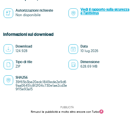
Vedi il rapporto sulla sicurezza
Autorizzazioni richieste
e l'antivirus
Non disponibile
Informazioni sul download
Download
Data
124.928
10 lug 2026
Tipo di file
Dimensione
ZIP
628.69 MB
SHA256
39f65b3be20edc1849ede2e9d6
9aa06451c8f2f04c730e1ae2cd3e
9f15e93a15
PUBBLICITÀ
Rimuovi le pubblicità e molto altro ancora con Turbo